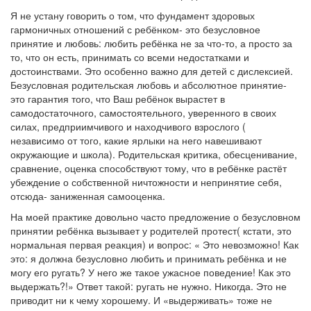
Я не устану говорить о том, что фундамент здоровых
гармоничных отношений с ребёнком- это безусловное
принятие и любовь: любить ребёнка не за что-то, а просто за
то, что он есть, принимать со всеми недостатками и
достоинствами. Это особенно важно для детей с дислексией.
Безусловная родительская любовь и абсолютное принятие-
это гарантия того, что Ваш ребёнок вырастет в
самодостаточного, самостоятельного, уверенного в своих
силах, предприимчивого и находчивого взрослого (
независимо от того, какие ярлыки на него навешивают
окружающие и школа). Родительская критика, обесценивание,
сравнение, оценка способствуют тому, что в ребёнке растёт
убеждение о собственной ничтожности и непринятие себя,
отсюда- заниженная самооценка.
На моей практике довольно часто предложение о безусловном
принятии ребёнка вызывает у родителей протест( кстати, это
нормальная первая реакция) и вопрос: « Это невозможно! Как
это: я должна безусловно любить и принимать ребёнка и не
могу его ругать? У него же такое ужасное поведение! Как это
выдержать?!» Ответ такой: ругать не нужно. Никогда. Это не
приводит ни к чему хорошему. И «выдерживать» тоже не