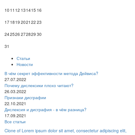
10
11
12
13
14
15
16
17
18
19
20
21
22
23
24
25
26
27
28
29
30
31
Статьи
Новости
В чём секрет эффективности метода Дейвиса?
27.07.2022
Почему дислексики плохо читают?
26.03.2022
Признаки дисграфии
22.10.2021
Дислексия и дисграфия - в чём разница?
17.09.2021
Все статьи
Clone of Lorem ipsum dolor sit amet, consectetur adipiscing elit,