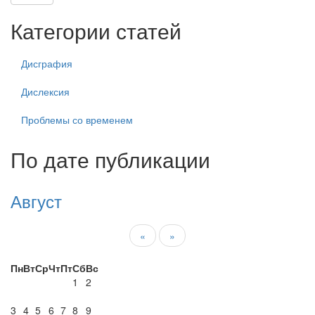
Категории статей
Дисграфия
Дислексия
Проблемы со временем
По дате публикации
Август
«
»
Пн
Вт
Ср
Чт
Пт
Сб
Вс
1
2
3
4
5
6
7
8
9